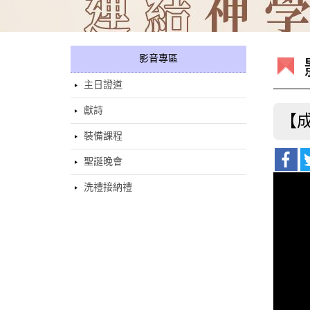
影音專區
主日證道
獻詩
【成
裝備課程
聖誕晚會
洗禮接納禮