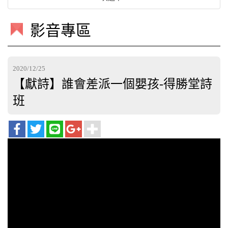
影音專區
2020/12/25
【獻詩】誰會差派一個嬰孩-得勝堂詩
班