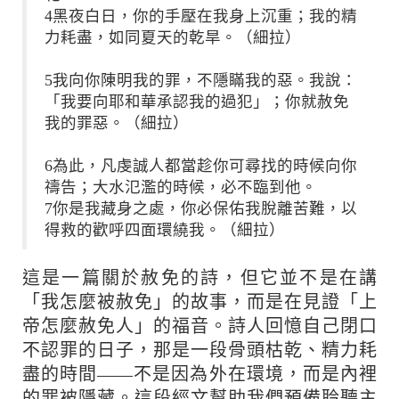
4黑夜白日，你的手壓在我身上沉重；我的精
力耗盡，如同夏天的乾旱。（細拉）
5我向你陳明我的罪，不隱瞞我的惡。我說：
「我要向耶和華承認我的過犯」；你就赦免
我的罪惡。（細拉）
6為此，凡虔誠人都當趁你可尋找的時候向你
禱告；大水氾濫的時候，必不臨到他。
7你是我藏身之處，你必保佑我脫離苦難，以
得救的歡呼四面環繞我。（細拉）
這是一篇關於赦免的詩，但它並不是在講
「我怎麼被赦免」的故事，而是在見證「上
帝怎麼赦免人」的福音。詩人回憶自己閉口
不認罪的日子，那是一段骨頭枯乾、精力耗
盡的時間——不是因為外在環境，而是內裡
的罪被隱藏。這段經文幫助我們預備聆聽主