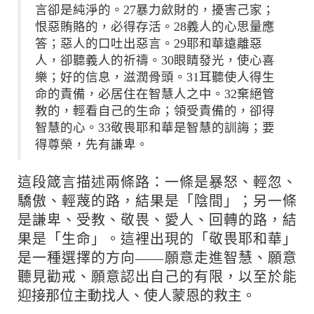
言卻是純淨的。27暴力歛財的，擾害己家；
恨惡賄賂的，必得存活。28義人的心思量應
答；惡人的口吐出惡言。29耶和華遠離惡
人，卻聽義人的祈禱。30眼睛發光，使心喜
樂；好的信息，滋潤骨頭。31耳聽使人得生
命的責備，必居住在智慧人之中。32棄絕管
教的，輕看自己的生命；領受責備的，卻得
智慧的心。33敬畏耶和華是智慧的訓誨；要
得尊榮，先有謙卑。
這段箴言描述兩條路：一條是暴怒、輕忽、
驕傲、輕蔑的路，結果是「陰間」；另一條
是謙卑、受教、敬畏、愛人、回轉的路，結
果是「生命」。這裡出現的「敬畏耶和華」
是一種選擇的方向——願意走進智慧、願意
聽見勸戒、願意認出自己的有限，以至於能
迎接那位主動找人、使人蒙恩的救主。