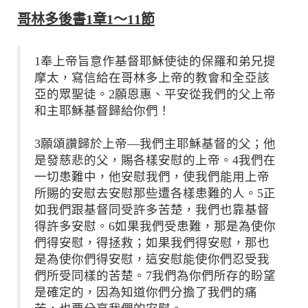
哥林多後書1章1～11節
1奉上帝旨意作基督耶穌使徒的保羅和弟兄提
摩太，寫信給在哥林多上帝的教會和全亞該
亞的眾聖徒。2願恩惠、平安從我們的父上帝
和主耶穌基督歸給你們！
3願頌讚歸於上帝—我們主耶穌基督的父；他
是發慈悲的父，賜各樣安慰的上帝。4我們在
一切患難中，他安慰我們，使我們能用上帝
所賜的安慰去安慰那些遭各樣患難的人。5正
如我們跟基督同受許多苦楚，我們也靠基督
得許多安慰。6如果我們受患難，那是為使你
們得安慰，得拯救；如果我們得安慰，那也
是為使你們得安慰，這安慰能使你們忍受我
們所受同樣的苦楚。7我們為你們所存的盼望
是確定的，因為知道你們分擔了我們的痛