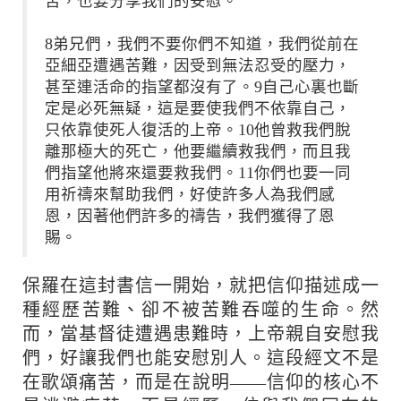
苦，也要分享我們的安慰。
8弟兄們，我們不要你們不知道，我們從前在
亞細亞遭遇苦難，因受到無法忍受的壓力，
甚至連活命的指望都沒有了。9自己心裏也斷
定是必死無疑，這是要使我們不依靠自己，
只依靠使死人復活的上帝。10他曾救我們脫
離那極大的死亡，他要繼續救我們，而且我
們指望他將來還要救我們。11你們也要一同
用祈禱來幫助我們，好使許多人為我們感
恩，因著他們許多的禱告，我們獲得了恩
賜。
保羅在這封書信一開始，就把信仰描述成一
種經歷苦難、卻不被苦難吞噬的生命。然
而，當基督徒遭遇患難時，上帝親自安慰我
們，好讓我們也能安慰別人。這段經文不是
在歌頌痛苦，而是在說明——信仰的核心不