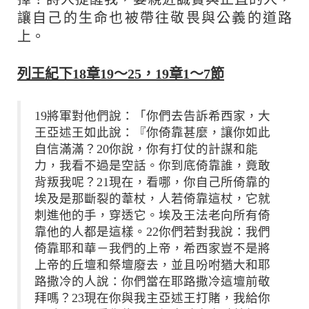
讓自己的生命也被帶往敬畏與公義的道路
上。
列王紀下18章19～25，19章1～7節
19將軍對他們說：「你們去告訴希西家，大
王亞述王如此說：『你倚靠甚麼，讓你如此
自信滿滿？20你說，你有打仗的計謀和能
力，我看不過是空話。你到底倚靠誰，竟敢
背叛我呢？21現在，看哪，你自己所倚靠的
埃及是那斷裂的葦杖，人若倚靠這杖，它就
刺進他的手，穿透它。埃及王法老向所有倚
靠他的人都是這樣。22你們若對我說：我們
倚靠耶和華－我們的上帝，希西家豈不是將
上帝的丘壇和祭壇廢去，並且吩咐猶大和耶
路撒冷的人說：你們當在耶路撒冷這壇前敬
拜嗎？23現在你與我主亞述王打賭，我給你