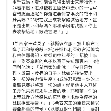
兩千匹馬，看你能否派得出騎士來騎牠們。
24若不然，怎能使我主臣僕中最小的一個軍
官轉臉而逃呢？你難道要倚靠埃及的戰車和
騎兵嗎？25現在我上來攻擊毀滅這地方，豈
不是出於耶和華嗎？耶和華吩咐我說，你上
去攻擊這地，毀滅它吧！』」
1希西家王聽見了，就撕裂衣服，披上麻布，
進了耶和華的殿。2他差遣以利亞敬宮廷總管
和舍伯那書記，並祭司中年長的，都披上麻
布，到亞摩斯的兒子以賽亞先知那裏去。3他
們對他說：「希西家如此說：『今日是急
難、懲罰、凌辱的日子，就如嬰孩快要出
生，卻沒有力氣生產。4或許耶和華－你的上
帝聽見亞述將軍一切的話，就是他主人亞述
王差他來辱罵永生上帝的話，耶和華－你的
上帝就斥責所聽見的這些話。求你為倖存的
餘民揚聲禱告。』」5希西家王的臣僕來到以
賽亞那裏的時候，6以賽亞對他們說：「要對