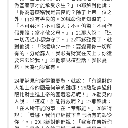
做甚麼事才能承受永生？」19耶穌對他說：
「你為甚麼稱我是善良的？除了上帝一位之
外，再沒有善良的。20誡命你是知道的：
『不可姦淫；不可殺人；不可偷盜；不可作
假見證；當孝敬父母。』」21那人說：「這
一切我從小都遵守了。」22耶穌聽見了，就
對他說：「你還缺少一件：要變賣你一切所
有的，分給窮人，就必有財寶在天上；你還
要來跟從我。」23他聽見這些話，就很憂
愁，因為他很富有。
24耶穌見他變得很憂愁，就說：「有錢財的
人進上帝的國是何等的難哪！25駱駝穿過針
眼比財主進上帝的國還容易呢！」26聽見的
人說：「這樣，誰能得救呢？」27耶穌說：
「在人所不能的事，在上帝都能。」28彼得
說：「看哪，我們已經撇下自己所有的跟從
你了。」29耶穌對他們說：「我實在告訴你