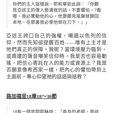
你們的主人這樣說，耶和華如此說：『你聽
見亞述王的僕人褻瀆我的話，不要懼怕。7看
哪，我必驚動他的心，他要聽見風聲就歸回
本地，在那裏我必使他倒在刀下。』」
亞述王誇口自己的強權，嘲諷以色列的信
仰，然而先知卻提醒百姓——唯有上主才是
他們真正的保障。我呢？當環境壓力臨到，
或周遭的聲音嘲笑信仰時，我是否也容易動
搖，把信心寄託在人的能力或資源上？我是
否願意像希西家一樣，把內心的懼怕帶到上
主面前，專心仰望祂的話語與拯救？
路加福音18章18～30節
18有一個官問耶穌說：「善良的老師，我該